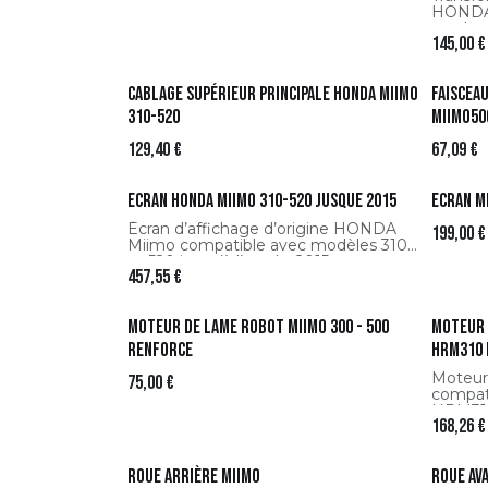
HONDA 
tondeu
145,00
€
Miimo 
aliment
une rec
Cablage supérieur principale HONDA Miimo
Faisceau
perform
Miimo.
310-520
Miimo50
129,40
€
67,09
€
Ecran Honda Miimo 310-520 jusque 2015
Ecran M
Écran d’affichage d’origine HONDA
199,00
€
Miimo compatible avec modèles 310
et 520 jusqu’à l’année 2015.
457,55
€
Moteur de lame robot Miimo 300 - 500
Moteur 
renforce
HRM310
Moteur
75,00
€
compat
HRM310
168,26
€
coupe e
votre r
Roue arrière Miimo
Roue av