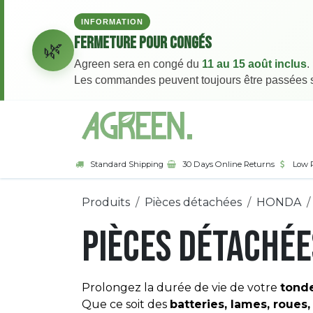
INFORMATION
Fermeture pour congés
🌿
Agreen sera en congé du
11 au 15 août inclus
.
Les commandes peuvent toujours être passées sur
Se rendre au contenu
Page d'accueil
Bou
Standard Shipping
30 Days Online Returns
Low 
Produits
Pièces détachées
HONDA
Pièces détachée
Prolongez la durée de vie de votre
tonde
Que ce soit des
batteries, lames, roues