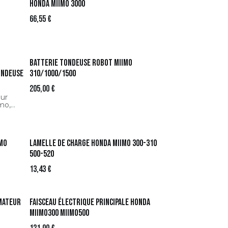
HONDA Miimo 3000
66,55
€
Batterie tondeuse robot Miimo
tondeuse
310/1000/1500
205,00
€
our
mo,
étrique
imo
Lamelle de charge HONDA Miimo 300-310
500-520
13,43
€
mateur
Faisceau électrique principale HONDA
Miimo300 Miimo500