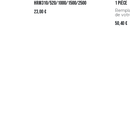
HRM310/520/1000/1500/2500
1 pièce
Rempla
23,00
€
de votr
roue av
50,40
€
HONDA,
les mod
Cette p
parfait
mobilit
de terra