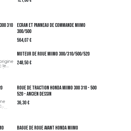
121,00
€
300 310
Ecran et panneau de commande Miimo
300/500
564,07
€
Moteur de roue Miimo 300/310/500/520
origine
248,50
€
 le
rêt
20
Roue de traction HONDA Miimo 300 310 - 500
520 - ancien dessin
ine
36,30
€
c
t Miimo
matique
mo
Bague de roue avant HONDA Miimo