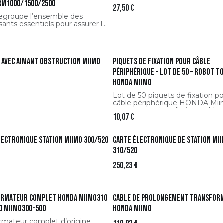
RM1000/1500/2500
27,50
€
regroupe l’ensemble des
nts essentiels pour assurer la
té mécanique, l’étanchéité et la
mance de coupe de votre robot.
u du pack :
 avec aimant obstruction Miimo
Piquets de fixation pour câble
es de roue
 moteur de coupe
périphérique – Lot de 50 – Robot 
de châssis
HONDA Miimo
d’écran
 roulements
Lot de 50 piquets de fixation p
s roulements
câble périphérique HONDA Mii
lles
assurant une installation stable,
s de coupe
10,07
€
discrète et durable du fil périm
de votre robot tondeuse.
lectronique station Miimo 300/520
Carte électronique de station Mi
310/520
250,23
€
rmateur complet HONDA Miimo310
Cable de prolongement transfor
0 Miimo300-500
HONDA Miimo
rmateur complet d’origine