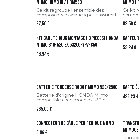
Miimo HRM310 / HRM520
Miimo H
Ce kit regroupe l’ensemble des
Ce kit 
composants essentiels pour assurer la
composa
fiabilité mécanique, l’étanchéité et la
fiabili
87,50
€
82,50
€
performance de coupe de votre robot.
perfor
Contenu du pack :
Conten
Kit caoutchouc montage ( 3 pièces) Honda
Capteur
2 bagues de roue
2 bagu
3 plaques de fixation
1 joint
Miimo 310-520 3x 63205-VP7-C50
53,24
€
1 joint moteur de coupe
1 joint 
1 joint de châssis
1 joint 
16,94
€
1 joint d’écran
2 gros
2 gros roulements
4 petit
4 petits roulements
4 goupi
4 goupilles
3 lame
3 lames de coupe
Batterie tondeuse robot Miimo 520/2500
Carte é
Batterie d’origine HONDA Miimo
423,23
€
compatible avec modèles 520 et
Miimo 2500, garantissant autonomie
285,00
€
et performances optimales du robot
tondeuse.
Connecteur de câble periferique Miimo
Transfo
Miimo52
3,96
€
Transfo