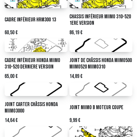
Chassis inférieur Miimo 310-520
Cadre inférieur HRM300 13
1ere version
60,50
€
86,19
€
Cadre inférieur Honda Miimo
Joint de châssis HONDA Miimo500
310-520 derniere version
Miimo520 Miimo310
65,00
€
14,89
€
Joint carter châssis HONDA
Joint Miimo b moteur coupe
Miimo3000
14,64
€
9,99
€