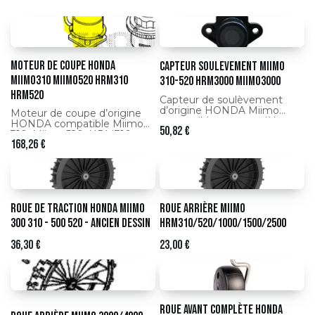
Moteur de coupe HONDA
Capteur soulevement Miimo
Miimo310 Miimo520 HRM310
310-520 HRM3000 Miimo3000
HRM520
Capteur de soulèvement
d’origine HONDA Miimo
Moteur de coupe d’origine
compatible avec modèles
HONDA compatible Miimo
50,82
€
310, 520, HRM3000 et Miimo
310, Miimo 520, HRM310 et
3000, garantissant l’arrêt
168,26
€
HRM520, assurant une
automatique en cas de
coupe efficace, régulière et
levage.
fiable de votre robot
tondeuse.
Roue de traction HONDA Miimo
Roue arrière Miimo
300 310 - 500 520 - ancien dessin
HRM310/520/1000/1500/2500
36,30
€
23,00
€
Roue avant complète HONDA