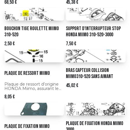
68,50
€
45,38
€
Bouchon tige roulette Miimo
Support d'interrupteur Stop
310-520
Honda Miimo 310-520-3000
2,50
€
7,50
€
bras capteur collision
Plaque de ressort Miimo
Miimo310-520 sans aimant
Plaque de ressort d’origine
45,02
€
HONDA Miimo, assurant le
bon maintien et le
8,05
€
fonctionnement du
mécanisme de ressort du
robot tondeuse.
Plaque de fixation HONDA Miimo
Plaque de fixation Miimo
3000