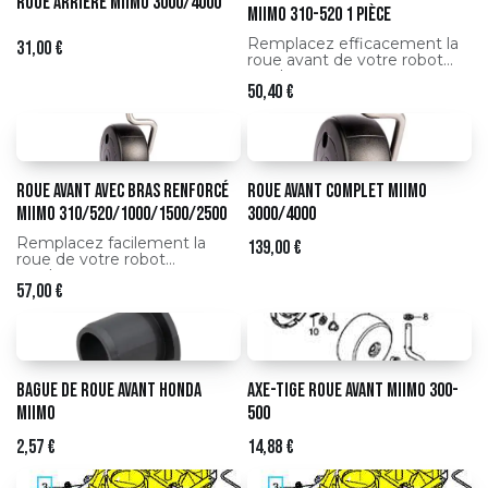
Roue arrière Miimo 3000/4000
Miimo 310-520 1 pièce
Remplacez efficacement la
31,00
€
roue avant de votre robot
tondeuse avec cette roue
50,40
€
avant complète d’origine
HONDA, spécialement
conçue pour les modèles
Miimo 310 et Miimo 520.
Cette pièce garantit une
compatibilité parfaite et
Roue avant avec bras renforcé
Roue avant complet Miimo
permet de retrouver une
mobilité fluide et stable sur
Miimo 310/520/1000/1500/2500
3000/4000
tous types de terrains.
Remplacez facilement la
139,00
€
roue de votre robot
tondeuse avec cette roue
57,00
€
renforcée d’origine Honda,
conçue pour les modèles
Miimo HRM310 après 2018.
Son bras renforcé offre une
meilleure résistance et une
durabilité accrue, idéale pour
Bague de roue avant HONDA
Axe-tige roue avant Miimo 300-
les terrains difficiles ou les
usages fréquents.
Miimo
500
2,57
€
14,88
€