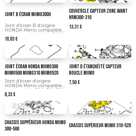
Couvercle capteur zone avant
Joint b écran Miimo3000
HRM300-310
Joint d’écran B d’origine
13,31
€
HONDA Miimo compatible
avec le modèle Miimo 3000,
10,83
€
assurant l’étanchéité et la
protection de l’afficheur.
Joint écran HONDA Miimo300
Joint d étanchéité capteur
Miimo500 Miimo310 Miimo520
boucle Miimo
Joint d’écran d’origine
7,50
€
HONDA Miimo compatible
avec modèles 300, 500, 310
8,33
€
et 520, garantissant
l’étanchéité et la protection
de l’afficheur.
Chassis suppérieur HONDA Miimo
Chassis supérieur Miimo 310-520
300-500