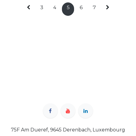
3
4
5
6
7
75F Am Dueref, 9645 Derenbach, Luxembourg