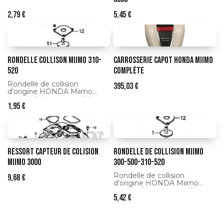
2,79
€
5,45
€
Rondelle collison Miimo 310-
Carrosserie capot HONDA Miimo
520
complète
Rondelle de collision
395,03
€
d’origine HONDA Miimo
compatible avec modèles
1,95
€
310 et 520, assurant la
détection des obstacles et la
protection du robot
tondeuse.
Ressort capteur de colision
Rondelle de collision Miimo
Miimo 3000
300-500-310-520
Rondelle de collision
9,68
€
d’origine HONDA Miimo
compatible avec modèles
5,42
€
300, 500, 310 et 520,
assurant une détection fiable
des obstacles.