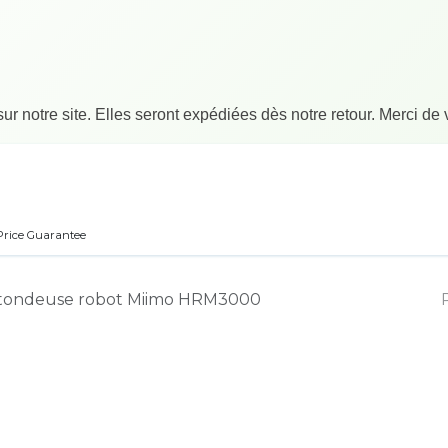
 notre site. Elles seront expédiées dès notre retour. Merci de
tique
Blog
Dépannage robot
Contactez-nous
Conditions gé
Price Guarantee
 tondeuse robot Miimo HRM3000