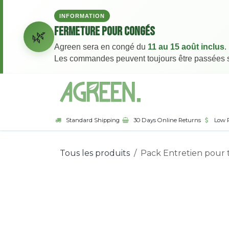
INFORMATION
Fermeture pour congés
🌿
Agreen sera en congé du
11 au 15 août inclus
.
Les commandes peuvent toujours être passées sur
Se rendre au contenu
Page d'accueil
Bou
Standard Shipping
30 Days Online Returns
Low 
Tous les produits
Pack Entretien pour