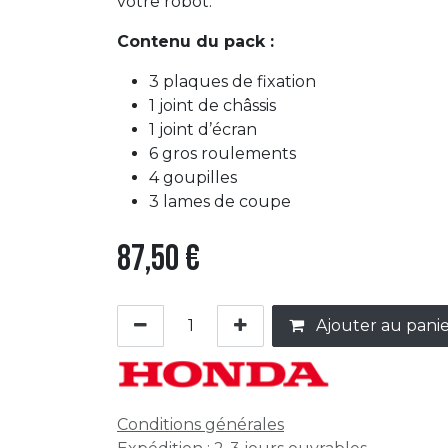
votre robot.
Contenu du pack :
3 plaques de fixation
1 joint de châssis
1 joint d’écran
6 gros roulements
4 goupilles
3 lames de coupe
87,50
€
Ajouter au pani
Conditions générales