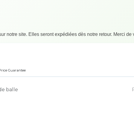
 notre site. Elles seront expédiées dès notre retour. Merci de
tique
Blog
Dépannage robot
Contactez-nous
Conditions gé
Price Guarantee
de balle