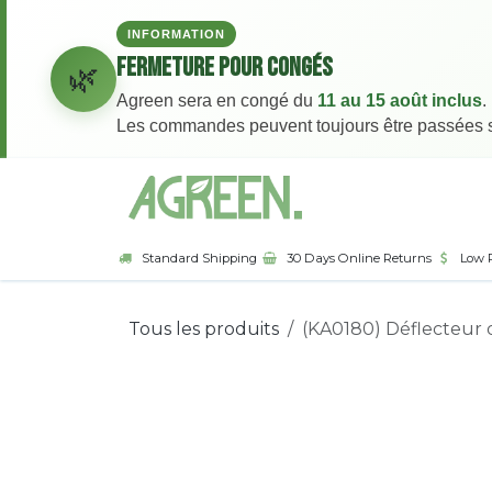
INFORMATION
Fermeture pour congés
🌿
Agreen sera en congé du
11 au 15 août inclus
.
Les commandes peuvent toujours être passées sur
Se rendre au contenu
Page d'accueil
Bou
Standard Shipping
30 Days Online Returns
Low 
Tous les produits
(KA0180) Déflecteur 