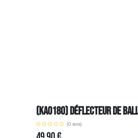
(KA0180) Déflecteur de bal
(0 avis)
49,90
€