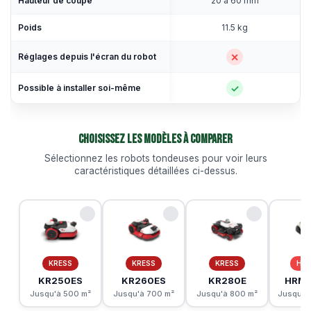
Hauteur de coupe
20 à 60 mm
Poids
11.5 kg
✕
Réglages depuis l'écran du robot
✓
Possible à installer soi-même
Choisissez les modèles à comparer
Sélectionnez les robots tondeuses pour voir leurs
caractéristiques détaillées ci-dessus.
KRESS
KRESS
KRESS
HO
KR250ES
KR260ES
KR280E
HRM1
Jusqu'à 500 m²
Jusqu'à 700 m²
Jusqu'à 800 m²
Jusqu'à