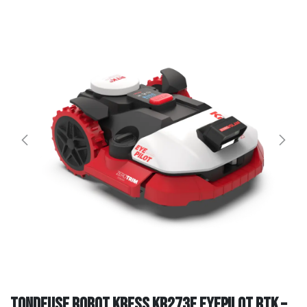
Tondeuse robot KRESS KR273E EyePilot RTK –