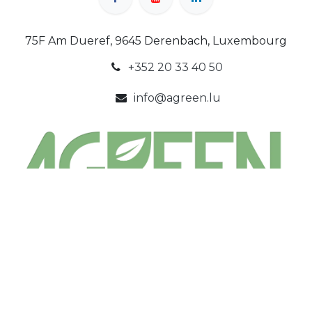
75F Am Dueref, 9645 Derenbach, Luxembourg
+352 20 33 40 50
info@agreen.lu
Copyright ©
AGREEN
SARL
Généré par
- Le #1
Open Source eCommerce