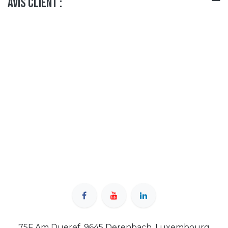
Avis client :
75F Am Dueref, 9645 Derenbach, Luxembourg