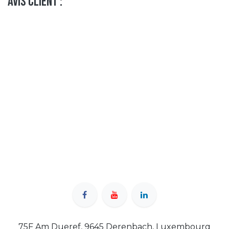
Avis client :
75F Am Dueref, 9645 Derenbach, Luxembourg