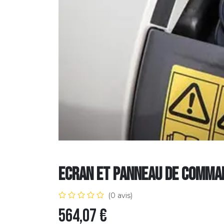
Ecran et panneau de comma
(0 avis)
564,07
€